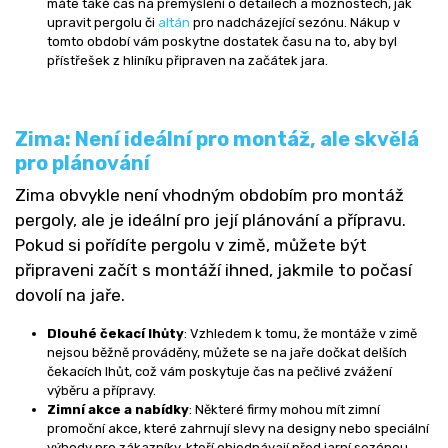
máte také čas na přemýšlení o detailech a možnostech, jak
upravit pergolu či
altán
pro nadcházející sezónu. Nákup v
tomto období vám poskytne dostatek času na to, aby byl
přístřešek z hliníku připraven na začátek jara.
Zima: Není ideální pro montáž, ale skvělá
pro plánování
Zima obvykle není vhodným obdobím pro montáž
pergoly, ale je ideální pro její plánování a přípravu.
Pokud si pořídíte pergolu v zimě, můžete být
připraveni začít s montáží ihned, jakmile to počasí
dovolí na jaře.
Dlouhé čekací lhůty
: Vzhledem k tomu, že montáže v zimě
nejsou běžně prováděny, můžete se na jaře dočkat delších
čekacích lhůt, což vám poskytuje čas na pečlivé zvážení
výběru a přípravy.
Zimní akce a nabídky
: Některé firmy mohou mít zimní
promoční akce, které zahrnují slevy na designy nebo speciální
výhody pro zákazníky, kteří objednávají před jarní sezónou.