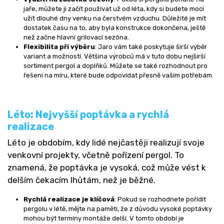
jaře, můžete ji začít používat už od léta, kdy si budete moci
užít dlouhé dny venku na čerstvém vzduchu. Důležité je mít
dostatek času na to, aby byla konstrukce dokončena, ještě
než začne hlavní grilovací sezóna.
Flexibilita při výběru
: Jaro vám také poskytuje širší výběr
variant a možností. Většina výrobců má v tuto dobu nejširší
sortiment pergol a doplňků. Můžete se také rozhodnout pro
řešení na míru, které bude odpovídat přesně vašim potřebám.
Léto: Nejvyšší poptávka a rychlá
realizace
Léto je obdobím, kdy lidé nejčastěji realizují svoje
venkovní projekty, včetně pořízení pergol. To
znamená, že poptávka je vysoká, což může vést k
delším čekacím lhůtám, než je běžné.
Rychlá realizace je klíčová
: Pokud se rozhodnete pořídit
pergolu v létě, mějte na paměti, že z důvodu vysoké poptávky
mohou být termíny montáže delší. V tomto období je