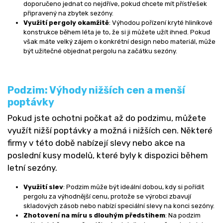
doporučeno jednat co nejdříve, pokud chcete mít přístřešek
připravený na zbytek sezóny.
Využití pergoly okamžitě
: Výhodou pořízení kryté hliníkové
konstrukce během léta je to, že si ji můžete užít ihned. Pokud
však máte velký zájem o konkrétní design nebo materiál, může
být užitečné objednat pergolu na začátku sezóny.
Podzim: Výhody nižších cen a menší
poptávky
Pokud jste ochotni počkat až do podzimu, můžete
využít nižší poptávky a možná i nižších cen. Některé
firmy v této době nabízejí slevy nebo akce na
poslední kusy modelů, které byly k dispozici během
letní sezóny.
Využití slev
: Podzim může být ideální dobou, kdy si pořídit
pergolu za výhodnější cenu, protože se výrobci zbavují
skladových zásob nebo nabízí speciální slevy na konci sezóny.
Zhotovení na míru s dlouhým předstihem
: Na podzim