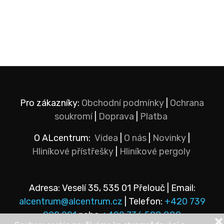
Pro zákazníky:
Obchodní podmínky
|
Ochrana
soukromí
|
Doprava
|
Platba
O ALcentrum:
Videa
|
O nás
|
Novinky
|
Hliníkové přístřešky
|
Hliníkové pergoly
Adresa: Veselí 35, 535 01 Přelouč | Email:
alcentrum@alcentrum.cz
| Telefon:
+420 739
292 921
nebo
+420 736 528 889
❌