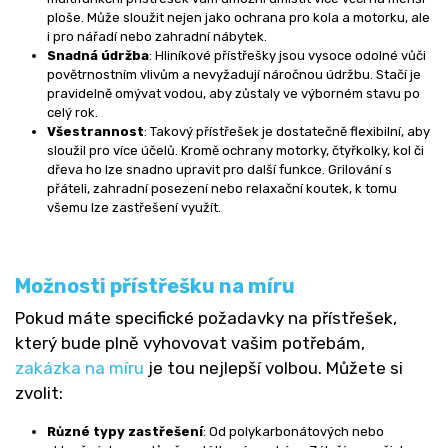
ploše. Může sloužit nejen jako ochrana pro kola a motorku, ale
i pro nářadí nebo zahradní nábytek.
Snadná údržba
: Hliníkové přístřešky jsou vysoce odolné vůči
povětrnostním vlivům a nevyžadují náročnou údržbu. Stačí je
pravidelně omývat vodou, aby zůstaly ve výborném stavu po
celý rok.
Všestrannost
: Takový přístřešek je dostatečně flexibilní, aby
sloužil pro více účelů. Kromě ochrany motorky, čtyřkolky, kol či
dřeva ho lze snadno upravit pro další funkce. Grilování s
přáteli, zahradní posezení nebo relaxační koutek, k tomu
všemu lze zastřešení využít.
Možnosti přístřešku na míru
Pokud máte specifické požadavky na přístřešek,
který bude plně vyhovovat vašim potřebám,
zakázka na míru
je tou nejlepší volbou. Můžete si
zvolit:
Různé typy zastřešení
: Od polykarbonátových nebo