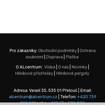
Pro zákazníky:
Obchodní podmínky
|
Ochrana
soukromí
|
Doprava
|
Platba
O ALcentrum:
Videa
|
O nás
|
Novinky
|
Hliníkové přístřešky
|
Hliníkové pergoly
Adresa: Veselí 35, 535 01 Přelouč | Email:
alcentrum@alcentrum.cz
| Telefon:
+420 739
292 921
nebo
+420 736 528 889