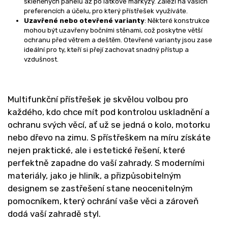
skleněných panelů až po látkové markýzy. Záleží na vašich
preferencích a účelu, pro který přístřešek využíváte.
Uzavřené nebo otevřené varianty
: Některé konstrukce
mohou být uzavřeny bočními stěnami, což poskytne větší
ochranu před větrem a deštěm. Otevřené varianty jsou zase
ideální pro ty, kteří si přejí zachovat snadný přístup a
vzdušnost.
Multifunkční přístřešek je skvělou volbou pro
každého, kdo chce mít pod kontrolou uskladnění a
ochranu svých věcí, ať už se jedná o kolo, motorku
nebo dřevo na zimu. S přístřeškem na míru získáte
nejen praktické, ale i estetické řešení, které
perfektně zapadne do vaší zahrady. S moderními
materiály, jako je hliník, a přizpůsobitelným
designem se zastřešení stane neocenitelným
pomocníkem, který ochrání vaše věci a zároveň
dodá vaší zahradě styl.