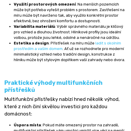
Využití prostorových omezení
: Na menších pozemcích
může být potřeba vyřešit problém s prostorem. Zastřešení na
míru může být navrženo tak, aby využilo konkrétní prostor
efektivně, bez ohrožení komfortu a dostupnosti.
Variabilita materiálů
: Výběr správného materiálu je klíčový
pro vzhled a dlouhou životnost. Hliníkové profily jsou ideální
volbou, protože jsou lehké, odolné a nenáročné na údržbu.
Estetika a design
: Přístřešek na míru může
ladit s okolním
prostředím a vaším domem
. Ať už se rozhodnete pro moderní
minimalistický vzhled nebo tradiční design, konstrukce z
hliníku může být stylovým doplňkem vaší zahrady nebo dvora.
Praktické výhody multifunkčních
přístřešků
Multifunkční přístřešky nabízí hned několik výhod,
které z nich činí skvělou investici pro každou
domácnost:
Úspora místa
: Pokud máte omezený prostor na zahradě,
multifunkční přístřešek vám umožní umístit více věcí na menší