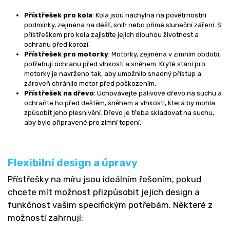
Přístřešek pro kola
: Kola jsou náchylná na povětrnostní
podmínky, zejména na déšť, sníh nebo přímé sluneční záření. S
přístřeškem pro kola zajistíte jejich dlouhou životnost a
ochranu před korozí.
Přístřešek pro motorky
: Motorky, zejména v zimním období,
potřebují ochranu před vlhkostí a sněhem. Kryté stání pro
motorky je navrženo tak, aby umožnilo snadný přístup a
zároveň chránilo motor před poškozením.
Přístřešek na dřevo
: Uchovávejte palivové dřevo na suchu a
ochraňte ho před deštěm, sněhem a vlhkostí, která by mohla
způsobit jeho plesnivění. Dřevo je třeba skladovat na suchu,
aby bylo připravené pro zimní topení.
Flexibilní design a úpravy
Přístřešky na míru jsou ideálním řešením, pokud
chcete mít možnost přizpůsobit jejich design a
funkčnost vašim specifickým potřebám. Některé z
možností zahrnují: