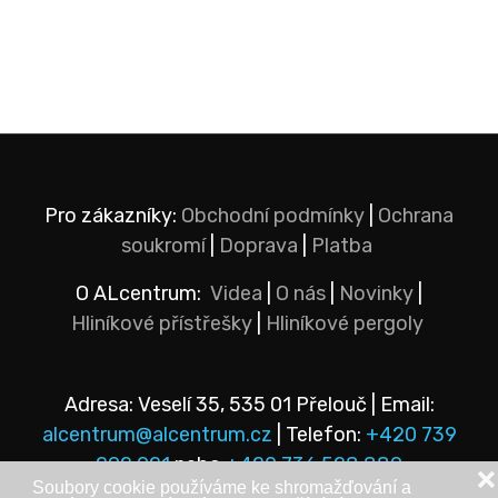
Pro zákazníky:
Obchodní podmínky
|
Ochrana
soukromí
|
Doprava
|
Platba
O ALcentrum:
Videa
|
O nás
|
Novinky
|
Hliníkové přístřešky
|
Hliníkové pergoly
Adresa: Veselí 35, 535 01 Přelouč | Email:
alcentrum@alcentrum.cz
| Telefon:
+420 739
292 921
nebo
+420 736 528 889
❌
Soubory cookie používáme ke shromažďování a