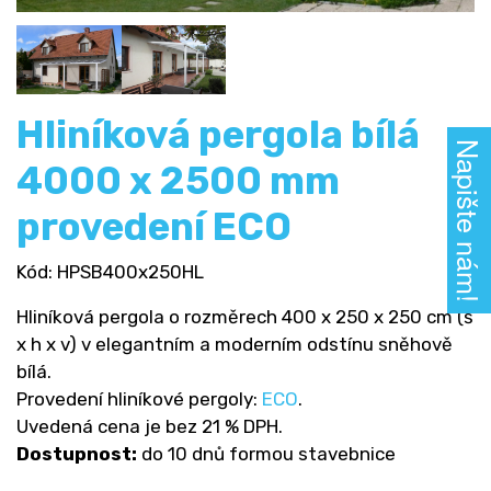
Hliníková pergola bílá
Napište nám!
4000 x 2500 mm
provedení ECO
Kód
: HPSB400x250HL
Hliníková pergola o rozměrech 400 x 250 x 250 cm (š
x h x v) v elegantním a moderním odstínu sněhově
bílá.
Provedení hliníkové pergoly:
ECO
.
Uvedená cena je bez 21 % DPH.
Dostupnost:
do 10 dnů formou stavebnice