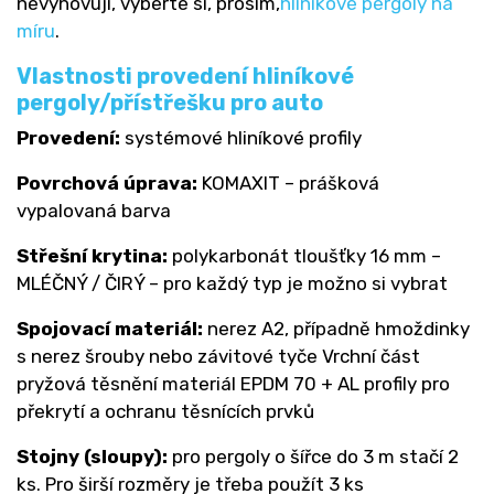
nevyhovují, vyberte si, prosím,
hliníkové pergoly na
míru
.
Vlastnosti provedení hliníkové
pergoly/přístřešku pro auto
Provedení:
systémové hliníkové profily
Povrchová úprava:
KOMAXIT – prášková
vypalovaná barva
Střešní krytina:
polykarbonát tloušťky 16 mm –
MLÉČNÝ / ČIRÝ – pro každý typ je možno si vybrat
Spojovací materiál:
nerez A2, případně hmoždinky
s nerez šrouby nebo závitové tyče Vrchní část
pryžová těsnění materiál EPDM 70 + AL profily pro
překrytí a ochranu těsnících prvků
Stojny (sloupy):
pro pergoly o šířce do 3 m stačí 2
ks. Pro širší rozměry je třeba použít 3 ks