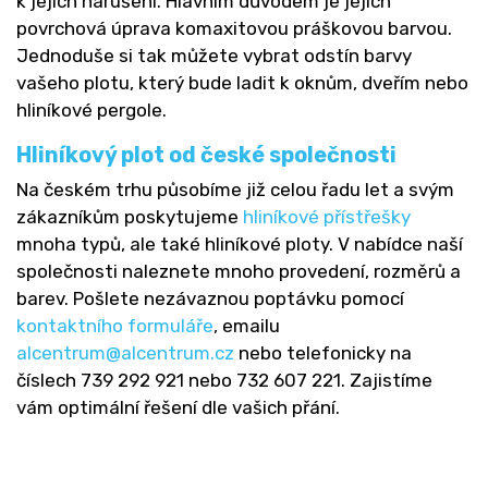
k jejich narušení. Hlavním důvodem je jejich
povrchová úprava komaxitovou práškovou barvou.
Jednoduše si tak můžete vybrat odstín barvy
vašeho plotu, který bude ladit k oknům, dveřím nebo
hliníkové pergole.
Hliníkový plot od české společnosti
Na českém trhu působíme již celou řadu let a svým
zákazníkům poskytujeme
hliníkové přístřešky
mnoha typů, ale také hliníkové ploty. V nabídce naší
společnosti naleznete mnoho provedení, rozměrů a
barev. Pošlete nezávaznou poptávku pomocí
kontaktního formuláře
, emailu
alcentrum@alcentrum.cz
nebo telefonicky na
číslech 739 292 921‬ nebo 732 607 221. Zajistíme
vám optimální řešení dle vašich přání.