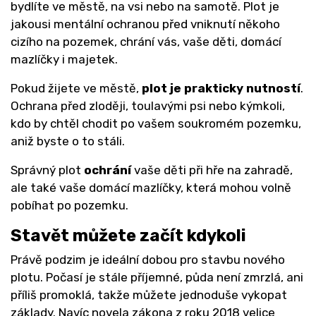
bydlíte ve městě, na vsi nebo na samotě. Plot je
jakousi mentální ochranou před vniknutí někoho
cizího na pozemek, chrání vás, vaše děti, domácí
mazlíčky i majetek.
Pokud žijete ve městě,
plot je prakticky nutností
.
Ochrana před zloději, toulavými psi nebo kýmkoli,
kdo by chtěl chodit po vašem soukromém pozemku,
aniž byste o to stáli.
Správný plot
ochrání
vaše děti při hře na zahradě,
ale také vaše domácí mazlíčky, která mohou volně
pobíhat po pozemku.
Stavět můžete začít kdykoli
Právě podzim je ideální dobou pro stavbu nového
plotu. Počasí je stále příjemné, půda není zmrzlá, ani
příliš promoklá, takže můžete jednoduše vykopat
základy. Navíc novela zákona z roku 2018 velice