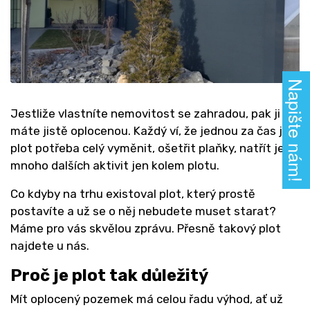
Napište nám!
Jestliže vlastníte nemovitost se zahradou, pak ji
máte jistě oplocenou. Každý ví, že jednou za čas je
plot potřeba celý vyměnit, ošetřit plaňky, natřít je a
mnoho dalších aktivit jen kolem plotu.
Co kdyby na trhu existoval plot, který prostě
postavíte a už se o něj nebudete muset starat?
Máme pro vás skvělou zprávu. Přesně takový plot
najdete u nás.
Proč je plot tak důležitý
Mít oplocený pozemek má celou řadu výhod, ať už