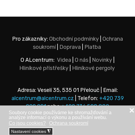
Pro zákazníky:
Obchodní podmínky
|
Ochrana
soukromí
|
Doprava
|
Platba
O ALcentrum:
Videa
|
O nás
|
Novinky
|
Hliníkové přístřešky
|
Hliníkové pergoly
Adresa: Veselí 35, 535 01 Přelouč | Email:
alcentrum@alcentrum.cz
| Telefon:
+420 739
292 921
nebo
+420 736 528 889
❌
Soubory cookie používáme ke shromažďování a
analýze informací o výkonu a používání webu.
Co jsou cookies?
Ochrana soukromí
Nastavení cookies
◮