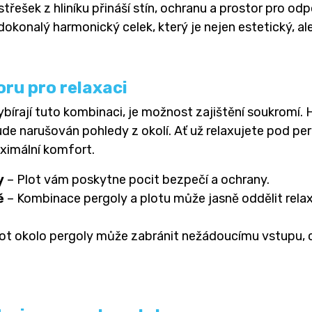
třešek z hliníku přináší stín, ochranu a prostor pro od
konalý harmonický celek, který je nejen estetický, ale
ru pro relaxaci
ybírají tuto kombinaci, je možnost zajištění soukromí. 
bude narušován pohledy z okolí. Ať už relaxujete pod p
ximální komfort.
y
– Plot vám poskytne pocit bezpečí a ochrany.
ě
– Kombinace pergoly a plotu může jasně oddělit relax
ot okolo pergoly může zabránit nežádoucímu vstupu, co