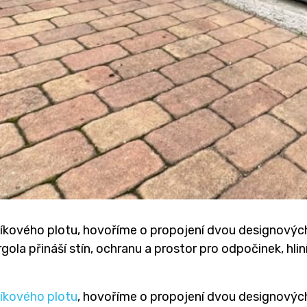
níkového plotu, hovoříme o propojení dvou designovýc
gola přináší stín, ochranu a prostor pro odpočinek, hli
níkového plotu
, hovoříme o propojení dvou designovýc