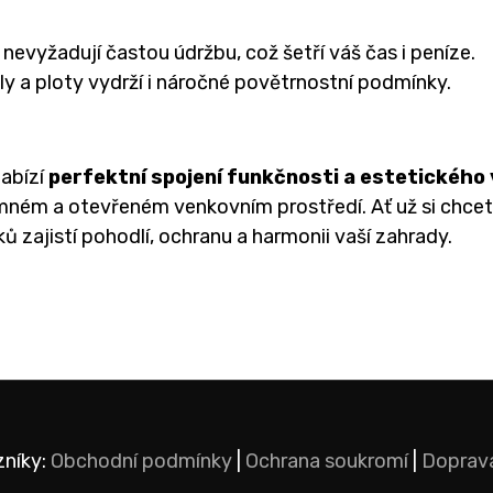
nevyžadují častou údržbu, což šetří váš čas i peníze.
ly a ploty vydrží i náročné povětrnostní podmínky.
nabízí
perfektní spojení funkčnosti a estetického
emném a otevřeném venkovním prostředí. Ať už si chce
ků zajistí pohodlí, ochranu a harmonii vaší zahrady.
zníky:
Obchodní podmínky
|
Ochrana soukromí
|
Doprav