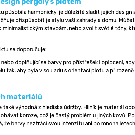
design pergoly s plotem
působila harmonicky, je důležité sladit jejich design 
ožňuje přizpůsobit je stylu vaší zahrady a domu. Může
 minimalistickým stavbám, nebo zvolit světlé tóny, kte
ektu se doporučuje:
 nebo doplňující se barvy pro přístřešek i oplocení, ab
u tak, aby byla v souladu s orientací plotu a přirozeně
ch materiálů
 také výhodná z hlediska údržby. Hliník je materiál od
se obávat koroze, což je častý problém u jiných kovů. P
 že barvy neztrácí svou intenzitu ani po mnoha letech