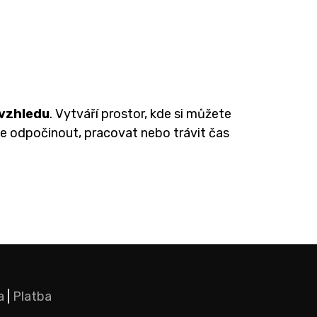
 vzhledu
. Vytváří prostor, kde si můžete
te odpočinout, pracovat nebo trávit čas
a
|
Platba