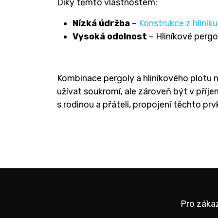
Díky těmto vlastnostem:
Nízká údržba
–
Konstrukce z hliníku
Vysoká odolnost
– Hliníkové pergo
Kombinace pergoly a hliníkového plotu 
užívat soukromí, ale zároveň být v příj
s rodinou a přáteli, propojení těchto prv
Pro záka