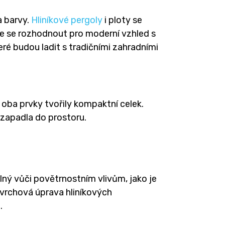
a barvy.
Hliníkové pergoly
i ploty se
te se rozhodnout pro moderní vzhled s
ré budou ladit s tradičními zahradními
y oba prvky tvořily kompaktní celek.
 zapadla do prostoru.
olný vůči povětrnostním vlivům, jako je
ovrchová úprava hliníkových
.