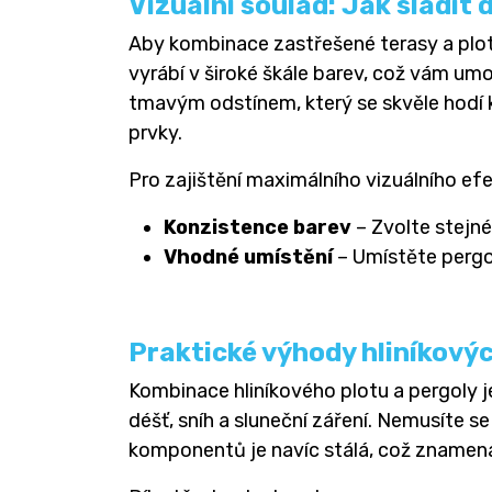
Vizuální soulad: Jak sladit 
Aby kombinace zastřešené terasy a plotu 
vyrábí v široké škále barev, což vám um
tmavým odstínem, který se skvěle hodí k
prvky.
Pro zajištění maximálního vizuálního ef
Konzistence barev
– Zvolte stejné
Vhodné umístění
– Umístěte pergol
Praktické výhody hliníkový
Kombinace hliníkového plotu a pergoly je
déšť, sníh a sluneční záření. Nemusíte 
komponentů je navíc stálá, což znamená,