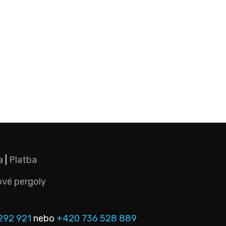
a
|
Platba
ové pergoly
292 921
nebo
+420 736 528 889