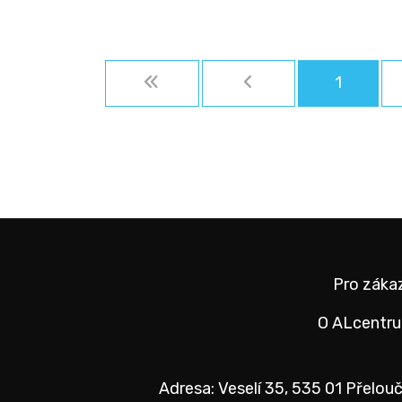
1
Pro záka
O ALcentr
Adresa: Veselí 35, 535 01 Přelouč